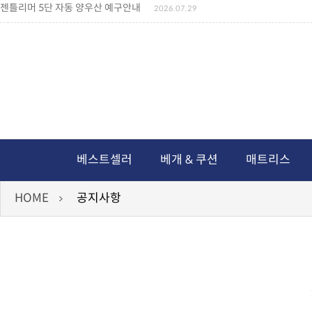
젠틀리머 5단 자동 양우산 예구안내
2026.07.29
젠틀리머 메모리제품 가격인상 안내
2026.07.27
왕나비경추베개 신상품 안내
2026.07.21
짐백(GYM BAG,보스톤백 중형) 배송일정 ..
2026.04.10
미니백팩 예구 안내
2026.04.14
독서쿠션 배송안내
2026.07.18
아름다운 디자인 양우산 예구안내
2026.06.30
통풍방석 신상품 안내
2026.06.02
월드컵 나눔방석 안내
2026.06.13
독서쿠션 2차 예구안내
2026.08.04
베스트셀러
베개 & 쿠션
매트리스
HOME
공지사항