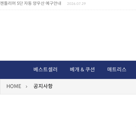
젠틀리머 5단 자동 양우산 예구안내
2026.07.29
젠틀리머 메모리제품 가격인상 안내
2026.07.27
왕나비경추베개 신상품 안내
2026.07.21
짐백(GYM BAG,보스톤백 중형) 배송일정 ..
2026.04.10
미니백팩 예구 안내
2026.04.14
독서쿠션 배송안내
2026.07.18
아름다운 디자인 양우산 예구안내
2026.06.30
통풍방석 신상품 안내
2026.06.02
월드컵 나눔방석 안내
2026.06.13
독서쿠션 2차 예구안내
2026.08.04
베스트셀러
베개 & 쿠션
매트리스
HOME
공지사항