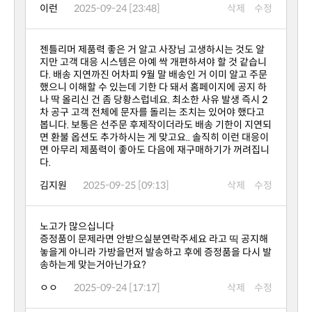
이런
2025-09-24 [23:48]
삭제
수정
다.
김지원
2025-09-25 [09:13]
삭제
수정
노고가 많으십니다
송하는게 맞는거아닌가요?
ㅇㅇ
2025-09-24 [17:17]
삭제
수정