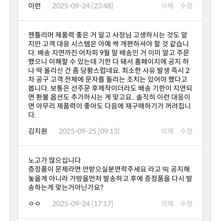
이런
2025-09-24 [23:48]
삭제
수정
다.
김지원
2025-09-25 [09:13]
삭제
수정
노고가 많으십니다
송하는게 맞는거아닌가요?
ㅇㅇ
2025-09-24 [17:17]
삭제
수정