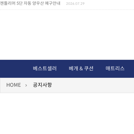
젠틀리머 5단 자동 양우산 예구안내
2026.07.29
젠틀리머 메모리제품 가격인상 안내
2026.07.27
왕나비경추베개 신상품 안내
2026.07.21
짐백(GYM BAG,보스톤백 중형) 배송일정 ..
2026.04.10
미니백팩 예구 안내
2026.04.14
독서쿠션 배송안내
2026.07.18
아름다운 디자인 양우산 예구안내
2026.06.30
통풍방석 신상품 안내
2026.06.02
월드컵 나눔방석 안내
2026.06.13
독서쿠션 2차 예구안내
2026.08.04
베스트셀러
베개 & 쿠션
매트리스
HOME
공지사항