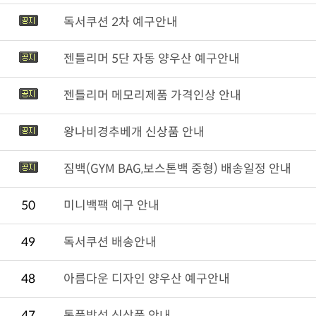
독서쿠션 2차 예구안내
젠틀리머 5단 자동 양우산 예구안내
젠틀리머 메모리제품 가격인상 안내
왕나비경추베개 신상품 안내
짐백(GYM BAG,보스톤백 중형) 배송일정 안내
50
미니백팩 예구 안내
49
독서쿠션 배송안내
48
아름다운 디자인 양우산 예구안내
47
통풍방석 신상품 안내