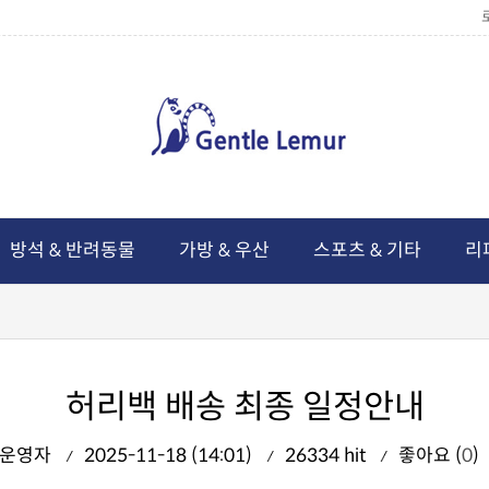
방석 & 반려동물
가방 & 우산
스포츠 & 기타
리
허리백 배송 최종 일정안내
운영자
2025-11-18 (14:01)
26334 hit
좋아요 (
0
)