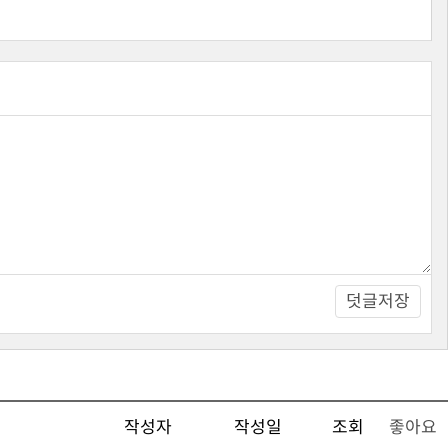
덧글저장
작성자
작성일
조회
좋아요