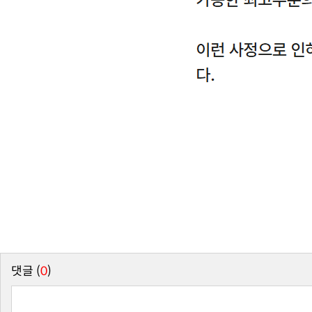
댓글 (
0
)