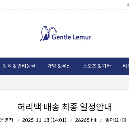
방석 & 반려동물
가방 & 우산
스포츠 & 기타
리
허리백 배송 최종 일정안내
운영자
2025-11-18 (14:01)
26265 hit
좋아요 (
0
)