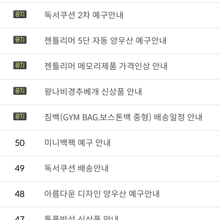
독서쿠션 2차 예구안내
젠틀리머 5단 자동 양우산 예구안내
젠틀리머 메모리제품 가격인상 안내
왕나비경추베개 신상품 안내
짐백(GYM BAG,보스톤백 중형) 배송일정 안내
50
미니백팩 예구 안내
49
독서쿠션 배송안내
48
아름다운 디자인 양우산 예구안내
47
통풍방석 신상품 안내