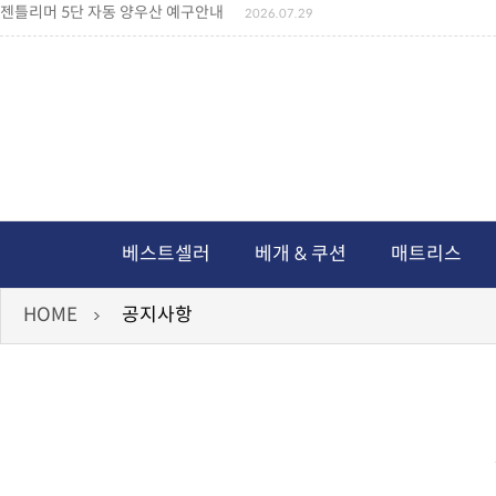
젠틀리머 5단 자동 양우산 예구안내
2026.07.29
젠틀리머 메모리제품 가격인상 안내
2026.07.27
왕나비경추베개 신상품 안내
2026.07.21
짐백(GYM BAG,보스톤백 중형) 배송일정 ..
2026.04.10
미니백팩 예구 안내
2026.04.14
독서쿠션 배송안내
2026.07.18
아름다운 디자인 양우산 예구안내
2026.06.30
통풍방석 신상품 안내
2026.06.02
월드컵 나눔방석 안내
2026.06.13
독서쿠션 2차 예구안내
2026.08.04
베스트셀러
베개 & 쿠션
매트리스
HOME
공지사항