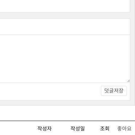
덧글저장
작성자
작성일
조회
좋아요