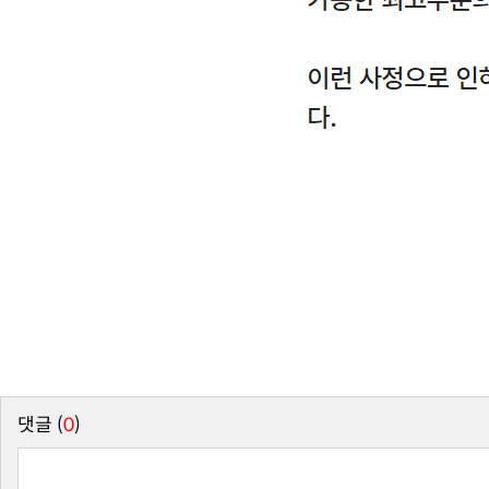
댓글 (
0
)