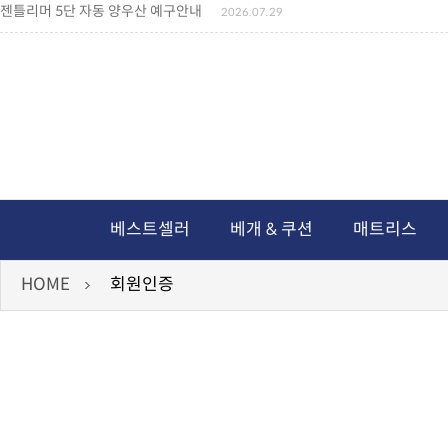
젠틀리머 5단 자동 양우산 예구안내
2026.07.29
젠틀리머 메모리제품 가격인상 안내
2026.07.27
왕나비경추베개 신상품 안내
2026.07.21
짐백(GYM BAG,보스톤백 중형) 배송일정 ..
2026.04.10
미니백팩 예구 안내
2026.04.14
독서쿠션 배송안내
2026.07.18
아름다운 디자인 양우산 예구안내
2026.06.30
통풍방석 신상품 안내
2026.06.02
월드컵 나눔방석 안내
2026.06.13
독서쿠션 2차 예구안내
2026.08.04
베스트셀러
베개 & 쿠션
매트리스
HOME
회원인증