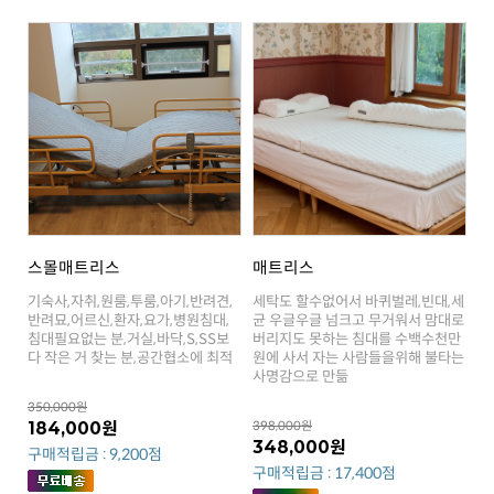
스몰매트리스
매트리스
다 작은 거 찾는 분,공간협소에 최적
사명감으로 만듦
350,000원
184,000원
398,000원
348,000원
구매적립금 : 9,200점
구매적립금 : 17,400점