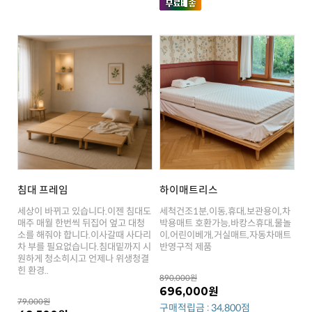
침대 프레임
하이매트리스
반영구적 제품
힌 환경..
890,000원
696,000원
79,000원
구매적립금 : 34,800점