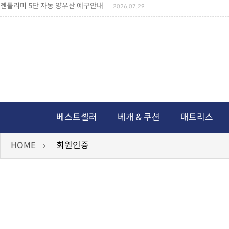
젠틀리머 5단 자동 양우산 예구안내
2026.07.29
젠틀리머 메모리제품 가격인상 안내
2026.07.27
왕나비경추베개 신상품 안내
2026.07.21
짐백(GYM BAG,보스톤백 중형) 배송일정 ..
2026.04.10
미니백팩 예구 안내
2026.04.14
독서쿠션 배송안내
2026.07.18
아름다운 디자인 양우산 예구안내
2026.06.30
통풍방석 신상품 안내
2026.06.02
월드컵 나눔방석 안내
2026.06.13
독서쿠션 2차 예구안내
2026.08.04
베스트셀러
베개 & 쿠션
매트리스
HOME
회원인증