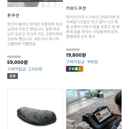
키보드쿠션
폰쿠션
컴맨에겐 신의 한수
선물하면 이쁨받음.
34,000원
19,800원
98,000원
구매적립금 : 990점
59,000원
구매적립금 : 2,950점