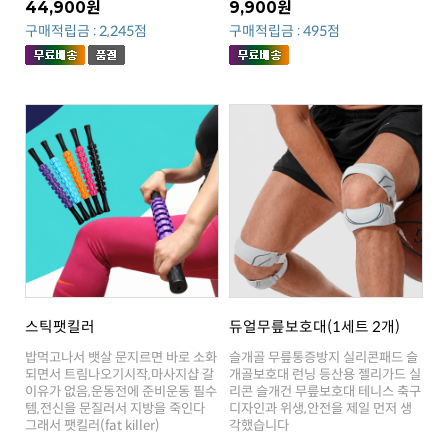
44,900원
9,900원
구매적립금 : 2,245점
구매적립금 : 495점
스틱팻킬러
듀얼무릎보호대(1세트 2개)
그래서 팻킬러(fat killer)
각했습니다