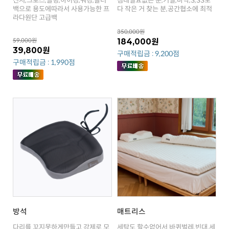
다 작은 거 찾는 분,공간협소에 최적
라다원단 고급백
350,000원
59,000원
184,000원
39,800원
구매적립금 : 9,200점
구매적립금 : 1,990점
방석
매트리스