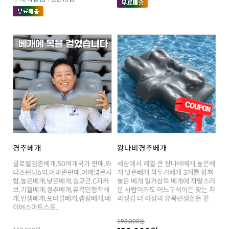
경추베개
왕나비경추베개
리생김 더 이상의 유목민생할은 끝
이버스마트스토..
198,000원