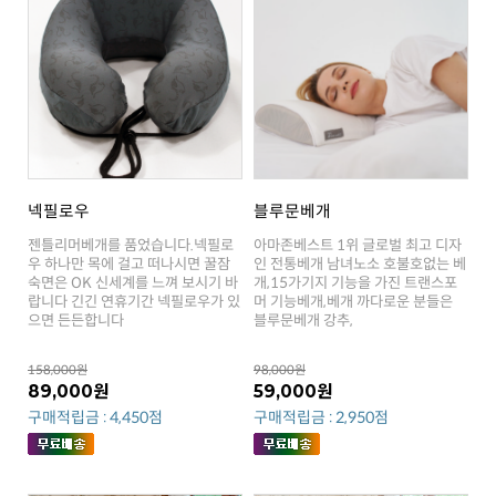
넥필로우
블루문베개
으면 든든합니다
블루문베개 강추,
158,000원
98,000원
89,000원
59,000원
구매적립금 : 4,450점
구매적립금 : 2,950점