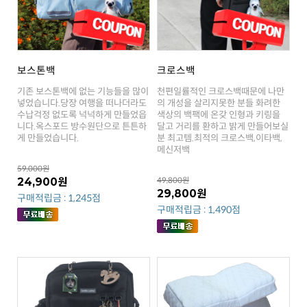
보스톤백
크로스백
게 만들었습니다.
메신저백
59,000원
24,900원
49,800원
29,800원
구매적립금 : 1,245점
구매적립금 : 1,490점