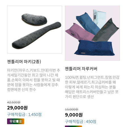
젠틀리머 마키(2종)
젠틀리머 자루커버
컴맨에겐 신의 한수
가리 원단으로 생산
42,500원
29,000원
15,000원
구매적립금 : 1,450점
9,000원
구매적립금 : 450점