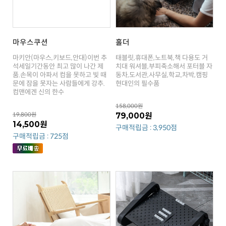
마우스쿠션
홀더
현대인의 필수품
컴맨에겐 신의 한수
158,000원
19,800원
79,000원
14,500원
구매적립금 : 3,950점
구매적립금 : 725점