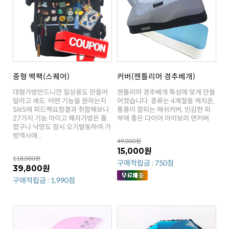
중형 백팩(스퀘어)
커버(젠틀리머 경추베개)
부에 좋은 다이어 아이보리 면커버
방역사에 ..
49,000원
15,000원
118,000원
구매적립금 : 750점
39,800원
구매적립금 : 1,990점