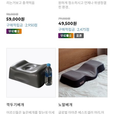
리는거보고 충격먹음
힌 환경..
98,000원
59,000원
79,000원
49,500원
구매적립금 : 2,950점
구매적립금 : 2,475점
깍두기베개
노말베개