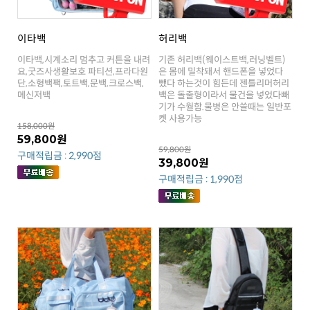
이타백
허리백
메신저백
켓 사용가능
158,000원
59,800원
59,800원
구매적립금 : 2,990점
39,800원
구매적립금 : 1,990점