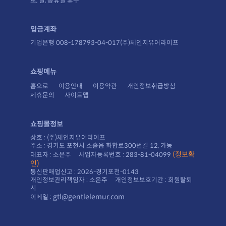
토, 일, 공휴일 휴무
입금계좌
기업은행 008-178793-04-017(주)체인지유어라이프
쇼핑메뉴
홈으로
이용안내
이용약관
개인정보취급방침
제휴문의
사이트맵
쇼핑몰정보
상호 : (주)체인지유어라이프
주소 : 경기도 포천시 소홀읍 화합로300번길 12, 가동
대표자 : 소은주 사업자등록번호 : 283-81-04099
인)
통신판매업신고 : 2026-경기포천-0143
시
gtl@gentlelemur.com
이메일 :