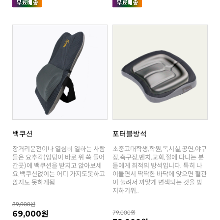
백쿠션
포터블방석
앉지도 못하게됨
지하기위..
89,000원
69,000원
79,000원