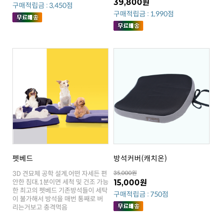
39,800원
구매적립금 : 3,450점
구매적립금 : 1,990점
펫베드
방석커버(캐치온)
35,000원
15,000원
구매적립금 : 750점
리는거보고 충격먹음