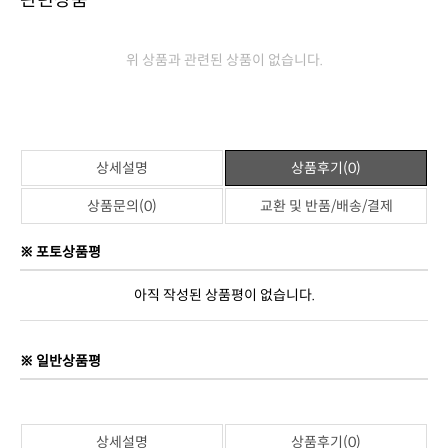
상품정보고시
제품명
젠틀리머 유아용베개
판매가격
69,000원
브랜드
젠틀리머
원산지
대한민국
제조사
(주)젠틀리머