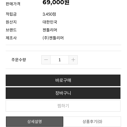
69,000원
판매가격
적립금
3,450점
원산지
대한민국
브랜드
젠틀리머
제조사
(주)젠틀리머
주문수량
바로구매
장바구니
찜하기
상세설명
상품후기(0)