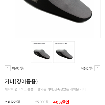
커버(경어등용)
세탁이 편리하고 통풍이 잘되는 커버,신축성있는 캐치온 커버
소비자가격
25,000원
40%할인