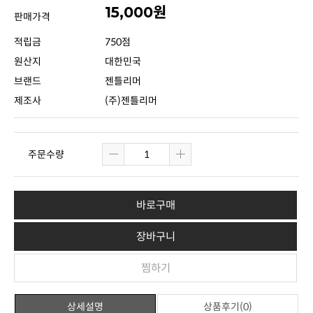
15,000원
판매가격
적립금
750점
원산지
대한민국
브랜드
젠틀리머
제조사
(주)젠틀리머
주문수량
바로구매
장바구니
찜하기
상세설명
상품후기(0)