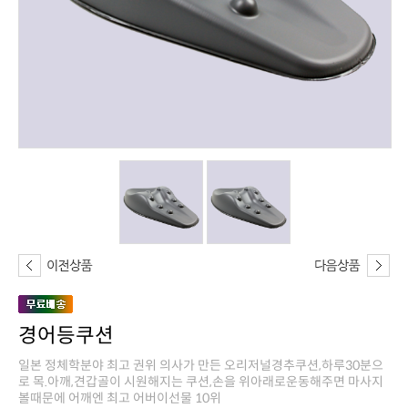
경어등쿠션
볼때문에 어깨엔 최고 어버이선물 10위