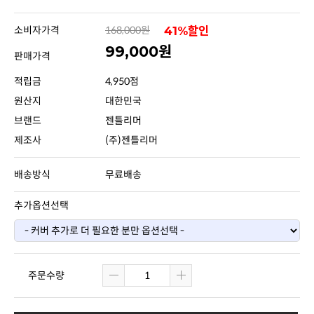
소비자가격
168,000원
41%할인
99,000원
판매가격
적립금
4,950점
원산지
대한민국
브랜드
젠틀리머
제조사
(주)젠틀리머
배송방식
무료배송
추가옵션선택
주문수량