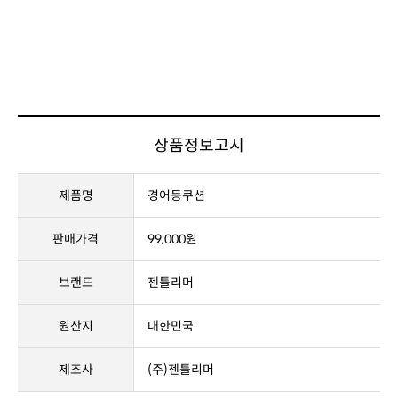
상품정보고시
제품명
경어등쿠션
판매가격
99,000원
브랜드
젠틀리머
원산지
대한민국
제조사
(주)젠틀리머