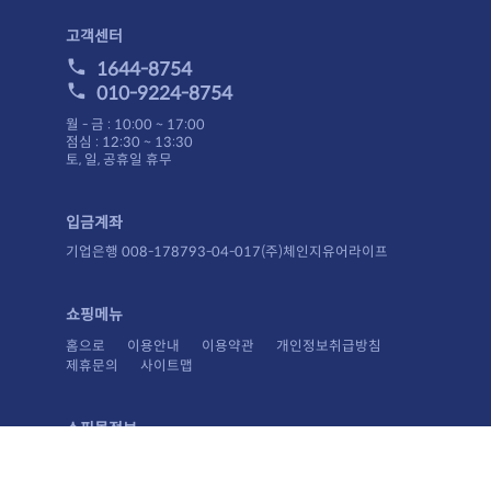
고객센터
1644-8754
010-9224-8754
월 - 금 : 10:00 ~ 17:00
점심 : 12:30 ~ 13:30
토, 일, 공휴일 휴무
입금계좌
기업은행 008-178793-04-017(주)체인지유어라이프
쇼핑메뉴
홈으로
이용안내
이용약관
개인정보취급방침
제휴문의
사이트맵
쇼핑몰정보
상호 : (주)체인지유어라이프
주소 : 경기도 포천시 소홀읍 화합로300번길 12, 가동