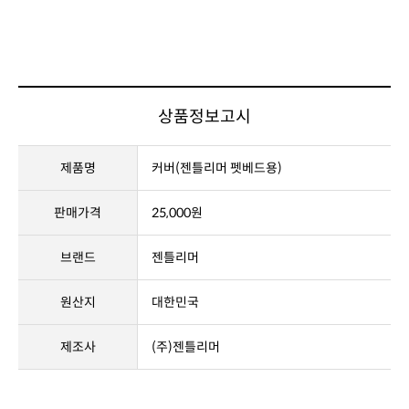
상품정보고시
제품명
커버(젠틀리머 펫베드용)
판매가격
25,000원
브랜드
젠틀리머
원산지
대한민국
제조사
(주)젠틀리머