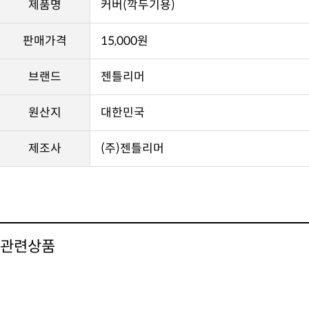
제품명
커버(깍두기용)
판매가격
15,000원
브랜드
젠틀리머
원산지
대한민국
제조사
(주)젠틀리머
관련상품