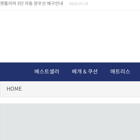
젠틀리머 5단 자동 양우산 예구안내
2026.07.29
젠틀리머 메모리제품 가격인상 안내
2026.07.27
왕나비경추베개 신상품 안내
2026.07.21
짐백(GYM BAG,보스톤백 중형) 배송일정 ..
2026.04.10
미니백팩 예구 안내
2026.04.14
독서쿠션 배송안내
2026.07.18
아름다운 디자인 양우산 예구안내
2026.06.30
통풍방석 신상품 안내
2026.06.02
월드컵 나눔방석 안내
2026.06.13
독서쿠션 2차 예구안내
2026.08.04
베스트셀러
베개 & 쿠션
매트리스
HOME