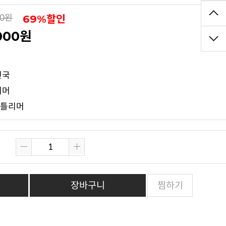
69%할인
00원
,000원
점
민국
리머
젠틀리머
장바구니
찜하기