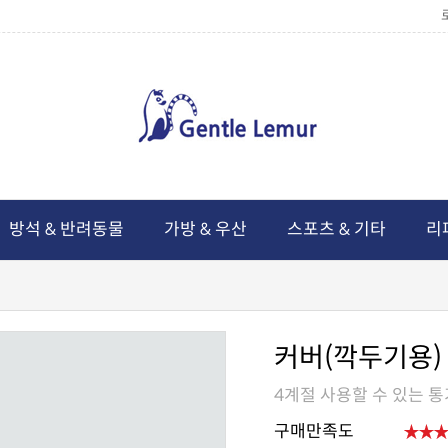
방석 & 반려동물
가방 & 우산
스포츠 & 기타
리
커버(깍두기용)
4계절 사용할 수 있는 
구매만족도