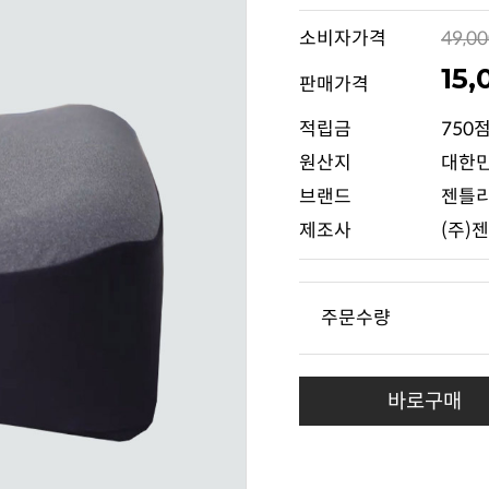
소비자가격
49,0
15
판매가격
적립금
750
원산지
대한
브랜드
젠틀
제조사
(주)
주문수량
바로구매