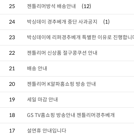
25
젠틀리머방석 배송안내
(12)
24
박싱데이 경추베개 중단 사과공지
(1)
23
박싱데이에 리퍼경추베개 특별한 이유로 진행합니
22
젠틀리머 신상품 절구콩쿠션 안내
21
배송 안내
20
젠틀리머 K알파홈쇼핑 방송 안내
19
세일 마감 안내
18
GS TV홈쇼핑 방송안내 젠틀리머경추베개
17
설연휴 안내입니다