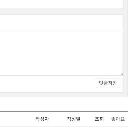
덧글저장
작성자
작성일
조회
좋아요