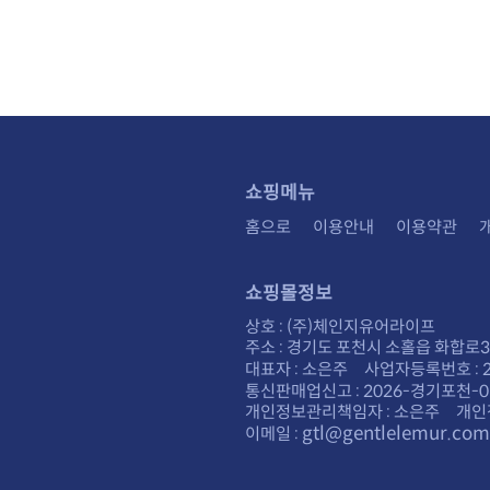
쇼핑메뉴
홈으로
이용안내
이용약관
쇼핑몰정보
상호 : (주)체인지유어라이프
주소 : 경기도 포천시 소홀읍 화합로30
대표자 : 소은주 사업자등록번호 : 28
통신판매업신고 : 2026-경기포천-0
개인정보관리책임자 : 소은주 개인
gtl@gentlelemur.com
이메일 :