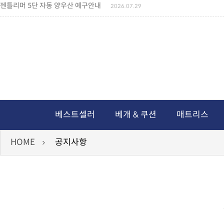
젠틀리머 5단 자동 양우산 예구안내
2026.07.29
젠틀리머 메모리제품 가격인상 안내
2026.07.27
왕나비경추베개 신상품 안내
2026.07.21
짐백(GYM BAG,보스톤백 중형) 배송일정 ..
2026.04.10
미니백팩 예구 안내
2026.04.14
독서쿠션 배송안내
2026.07.18
아름다운 디자인 양우산 예구안내
2026.06.30
통풍방석 신상품 안내
2026.06.02
월드컵 나눔방석 안내
2026.06.13
독서쿠션 2차 예구안내
2026.08.04
베스트셀러
베개 & 쿠션
매트리스
HOME
공지사항