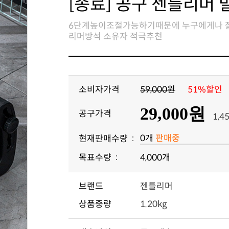
[종료] 공구 젠틀리머
리머방석 소유자 적극추천
소비자가격
59,000원
51%할인
29,000원
공구가격
1,4
0개
판매중
현재판매수량 :
목표수량 :
4,000개
브랜드
젠틀리머
상품중량
1.20kg