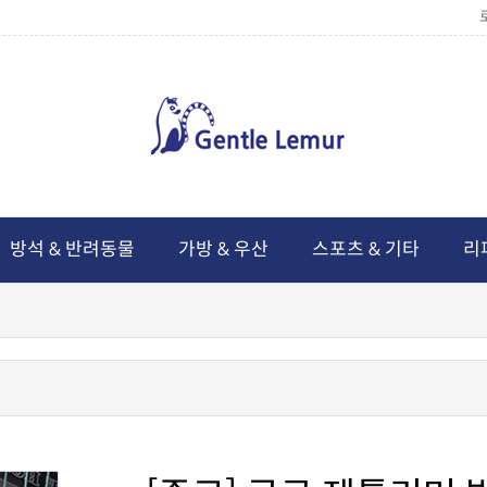
방석 & 반려동물
가방 & 우산
스포츠 & 기타
리