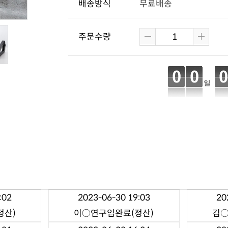
배송방식
무료배송
주문수량
:02
2023-06-30 19:03
20
정산)
이○연
구입완료(정산)
김