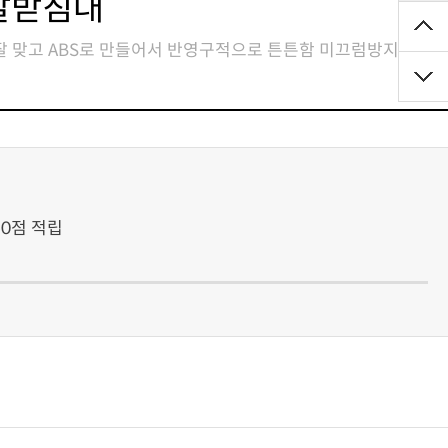
 발받침대
50점 적립