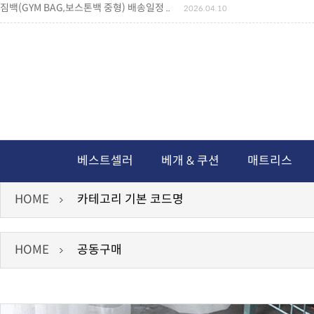
짐백(GYM BAG,보스톤백 중형) 배송일정 ..
2026.04.10
미니백팩 예구 안내
2026.04.14
독서쿠션 배송안내
2026.07.18
아름다운 디자인 양우산 예구안내
2026.06.30
통풍방석 신상품 안내
2026.06.02
월드컵 나눔방석 안내
2026.06.13
독서쿠션 2차 예구안내
2026.08.04
베스트셀러
베개 & 쿠션
매트리스
HOME
카테고리 기본 코드명
HOME
공동구매