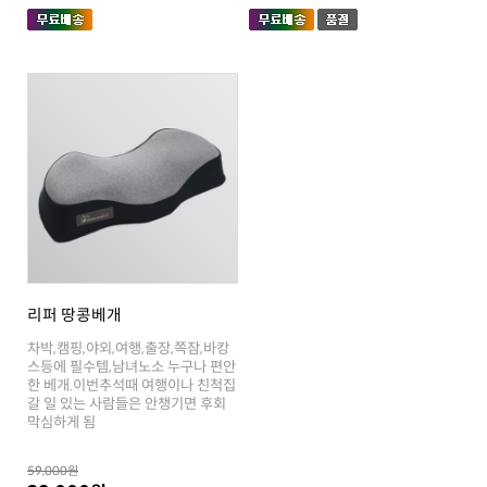
리퍼 땅콩베개
막심하게 됨
59,000원