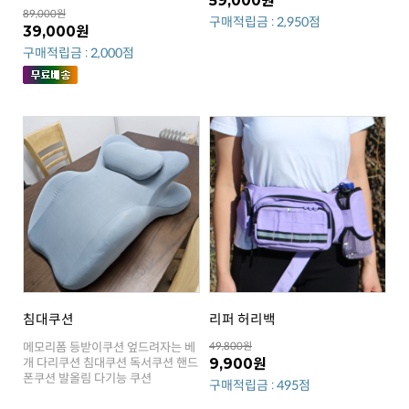
59,000원
89,000원
구매적립금 : 2,950점
39,000원
구매적립금 : 2,000점
침대쿠션
리퍼 허리백
49,800원
9,900원
폰쿠션 발올림 다기능 쿠션
구매적립금 : 495점