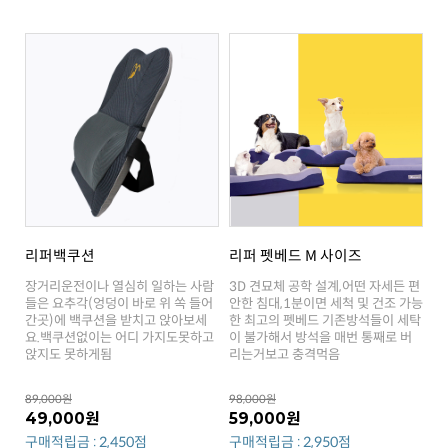
리퍼백쿠션
리퍼 펫베드 M 사이즈
앉지도 못하게됨
리는거보고 충격먹음
89,000원
98,000원
49,000원
59,000원
구매적립금 : 2,450점
구매적립금 : 2,950점