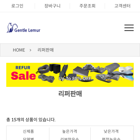
로그인
장바구니
주문조회
고객센터
HOME
리퍼판매
리퍼판매
총
15
개의 상품이 있습니다.
신제품
높은가격
낮은가격
모델별
리뷰많은순
평점높은순