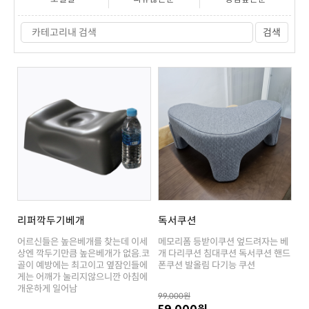
검색
리퍼깍두기베개
독서쿠션
폰쿠션 발올림 다기능 쿠션
개운하게 일어남
99,000원