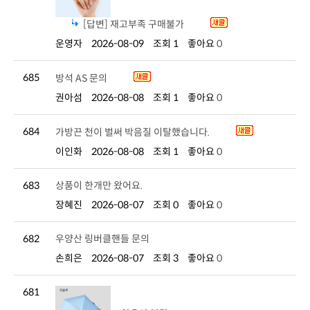
[답변] 재고부족 구매불가
운영자
2026-08-09
조회 1
좋아요
0
685
방석 AS 문의
권아섬
2026-08-08
조회 1
좋아요
0
684
가방끈 천이 벌써 박음질 이탈했습니다.
이인화
2026-08-08
조회 1
좋아요
0
683
상품이 한개만 왔어요.
장혜진
2026-08-07
조회 0
좋아요
0
682
우양산 링버클핸들 문의
손희은
2026-08-07
조회 3
좋아요
0
681