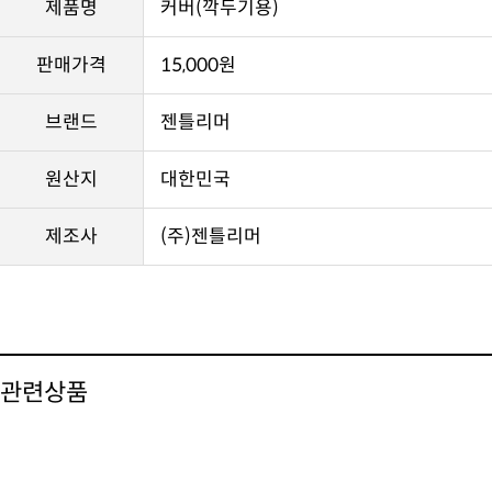
제품명
커버(깍두기용)
판매가격
15,000원
브랜드
젠틀리머
원산지
대한민국
제조사
(주)젠틀리머
관련상품