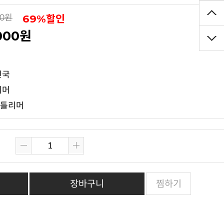
69%할인
00원
,000원
점
민국
리머
젠틀리머
장바구니
찜하기