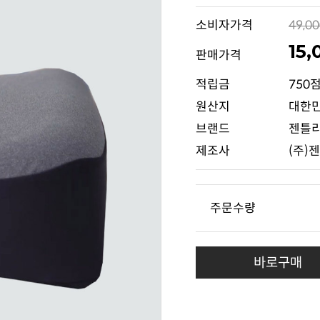
소비자가격
49,0
15
판매가격
적립금
750
원산지
대한
브랜드
젠틀
제조사
(주)
주문수량
바로구매