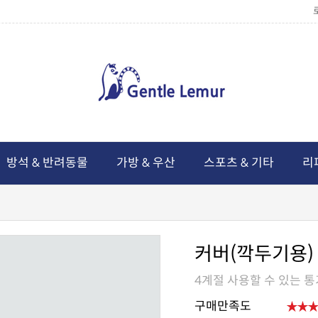
방석 & 반려동물
가방 & 우산
스포츠 & 기타
리
커버(깍두기용)
4계절 사용할 수 있는 
구매만족도