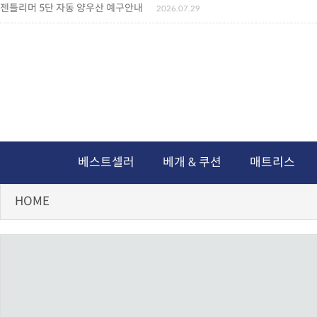
젠틀리머 5단 자동 양우산 예구안내
2026.07.29
젠틀리머 메모리제품 가격인상 안내
2026.07.27
왕나비경추베개 신상품 안내
2026.07.21
짐백(GYM BAG,보스톤백 중형) 배송일정 ..
2026.04.10
미니백팩 예구 안내
2026.04.14
독서쿠션 배송안내
2026.07.18
아름다운 디자인 양우산 예구안내
2026.06.30
통풍방석 신상품 안내
2026.06.02
월드컵 나눔방석 안내
2026.06.13
독서쿠션 2차 예구안내
2026.08.04
베스트셀러
베개 & 쿠션
매트리스
HOME