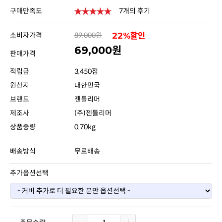
구매만족도
7개의 후기
소비자가격
89,000원
22%할인
69,000원
판매가격
적립금
3,450점
원산지
대한민국
브랜드
젠틀리머
제조사
(주)젠틀리머
상품중량
0.70kg
배송방식
무료배송
추가옵션선택