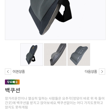
백쿠션
앉지도 못하게됨